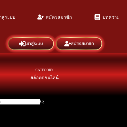
้าสู่ระบบ
สมัครสมาชิก
บทความ
เข้าสู่ระบบ
สมัครสมาชิก
CATEGORY
สล็อตออนไลน์