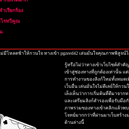
คำเรียกร้อง
กำไรทวีคูณ
ูณ
ม่มีโหลดช้าให้กวนใจ ทางเข้า pgzeed42 เล่นมั่นใจคุณภาพพิสูจน์ไ
รู้หรือไม่ว่าทางเข้าเว็บไซต์สำค
เข้าสู่ช่องทางที่ถูกต้องเท่านั้น 
การทำงานของลิงก์ใหม่ทั้งหมดเพื่อ
เว็บอื่น เล่นมั่นใจไม่ดีเลย์ให้ก
เล็งเห็นว่าการเริ่มต้นที่ดีมาจาก
และเตรียมลิงก์สำรองเพื่อรับมือก
ภาพรวมของทางเข้าคลิกแล้วพบเกมไ
โจทย์มากกว่าที่ผ่านมาเว็บสร้างม
ด้านล่างนี้